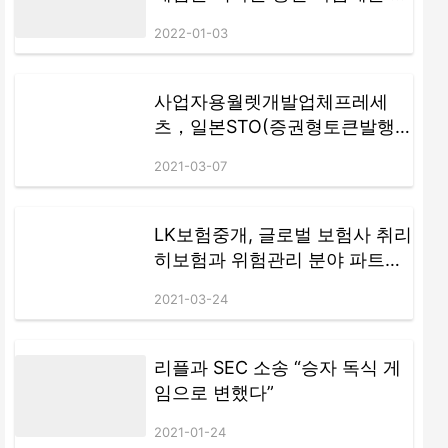
될 수 있습니다.
디로 갈까요? METAEASE는 게
2022-01-03
임 체인저로 부상합니다!
사업자용월렛개발업체프레세
츠，일본STO(증권형토큰발행)
협회가입외암호화폐·가상통화뉴
2021-03-07
스와이어[블록체인외신뉴스브
리핑)
LK보험중개, 글로벌 보험사 취리
히보험과 위험관리 분야 파트너
십 체결
2021-03-24
리플과 SEC 소송 “승자 독식 게
임으로 변했다”
2021-01-24