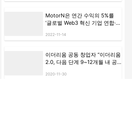
MotorN은 연간 수익의 5%를
‘글로벌 Web3 혁신 기업 연합·선
샤인 액션 플랜’을 지원하기 위해
2022-11-14
할당할 계획이다.
이더리움 공동 창업자 “이더리움
2.0, 다음 단계 9~12개월 내 공
개될 것”
2020-11-30
첫 우주 류 NFT & Metaverse 체
인 게임 ‘Murphy’ 가 곧 출시 된
다
2021-10-21