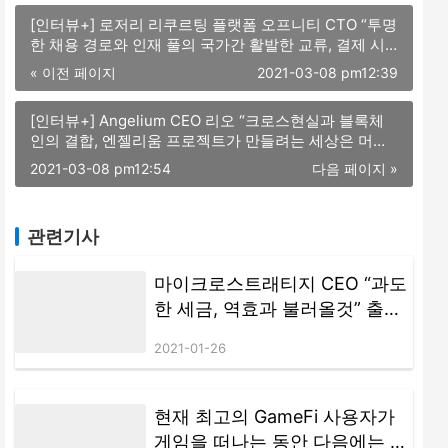
[인터뷰+] 로저리 리쿠르팅 플랫폼 오프니티 CTO “투명
한 채용 경로와 인재 풀의 국가간 활발한 교류, 결제 시
스템 통해 블록체인 틈새시장 파고들 것”
« 이전 페이지
2021-03-08 pm12:39
[인터뷰+] Angelium CEO 리오 “크로스현실과 블록체
인의 결합, 엔젤리움 프로젝트가 만들려는 세상은 머지
않아 다가올 것”
2021-03-08 pm12:54
다음 페이지 »
관련기사
마이크로스트래티지 CEO “과도
한 세금, 역효과 불러올것” 출처:
조인디 / 원문기사 링크:
2021-01-26
https://joind.io/market/id/538
9 본 기사를 조인디와의 전재 계
약 또는 별도의 협의 없이 무단
현재 최고의 GameFi 사용자가
으로 게재할 경우 저작권침해가
게임을 떠나는 동안 다음에는 어