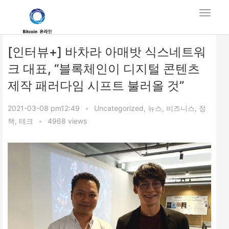
[인터뷰+] 바차라 아매밧 식스네트워
크 대표, “블록체인이 디지털 콘텐츠
제작 패러다임 시프트 불러올 것”
2021-03-08 pm12:49
•
Uncategorized
,
뉴스
,
비즈니스
,
정
책
,
테크
•
4968 views