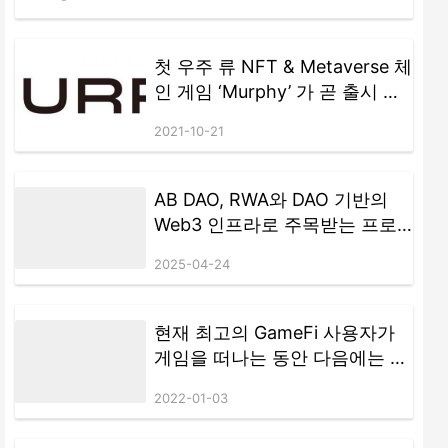
라인 기초안 정책포럼’을 개최한다고 11일 밝혔다. 이번 포럼은 3부로
나누어 진행하게 된다. 제1부 개회식에서는 위원회 참여 거래소들의
공동 가이드라인 채택, 강성후 연합회장의 개회사, 가이드라인제정위
첫 우주 류 NFT & Metaverse 체
원회 자문위원으로 참여 중인 김형중 한국핀테크학회장의 환영사, 윤
인 게임 ‘Murphy’ 가 곧 출시 된
창현 국회의원(국민의힘 가상자산특위 위원장)의 축사가 이어진다.
다
제2부 주제발표에서는 강성후 한국디지털자산사업자연합회장이 ‘가
2021-10-21
상자산 시장 안정은 증권성 여부 결정이 우선’, 김태림 공동가이드라
인제정위원회 기초안소위원장(법무법인 비전 변호사)의 ‘코인마켓 거
래소 공동 가이드라인 기초안’을 각각 발표한다. 제3부 지정토론에서
AB DAO, RWA와 DAO 기반의
는 가이드라인제정위원회 자문위원으로 참여…
Web3 인프라로 주목받는 프로
젝트로 부상
2025-04-24
현재 최고의 GameFi 사용자가
게임을 떠나는 동안 다음에는 어
디로 갈까요? METAEASE는 게
2022-01-03
임 체인저로 부상합니다!