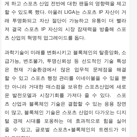
게 하고 스포츠 산업 전반에 대한 팬들의 영향력을 제고
할 수 있도록 했다. 아울러 LIGA는 스포츠 IP 자산이 거
래 투명화되고 자산 절단이 가능하고 유통이 더 빨라
져 결국 스포츠 IP 자산의 시장 잠재력을 방출해 스포
츠 산업의 혁명적 업그레이드를 돕다.
과학기술이 미래를 변화시키고 블록체인의 탈중앙화, 소
급가능, 변조불가, 투명신뢰성 등 선도적인 기술 특성
은 현재 기술환경에서 많은 업무적 문제점을 해결
할 수 있고 스포츠 행정 관리를 이네이블을 수 있을 뿐
만 아니라 거대한 매스컴을 보유한 스포츠산업에 새로
운 발전모델과 시장기회를 가져다 줄 수 있다.  스포
츠 산업과 블록체인 기술은 결합할 수 있는 응용 장면
이 많고, 블록체인 기술은 스포츠 산업이 다가오는 디지
털 경제 시대를 포옹하는 데 효과적으로 힘을 실어
줄 수 있고, 글로벌 스포츠+블록체인의 트렌드가 이