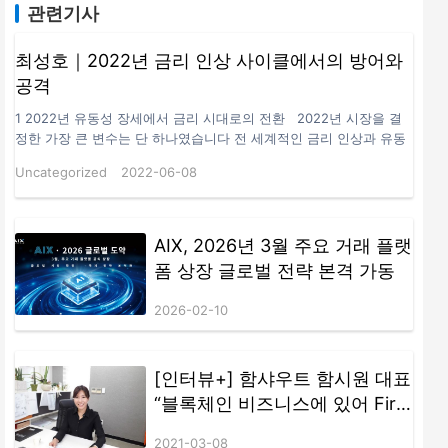
관련기사
최성호｜2022년 금리 인상 사이클에서의 방어와
공격
1 2022년 유동성 장세에서 금리 시대로의 전환 2022년 시장을 결
정한 가장 큰 변수는 단 하나였습니다 전 세계적인 금리 인상과 유동
성 회수 한국 주식시장은 그해 내내 밸류에이션이 크게 낮아지고 성
Uncategorized
2022-06-08
장주가 급락하는 전형적인 금리 시장의 흐름을 보였습니다 이런 환경
에서 제가 내린 핵심 판단은 다음과 같습니다 이제는 전면적인 공격
전략을 펼칠 때가 아니며 자본을 지키는 것을 우선으로 하면서 역풍
속에서도 성장할 수 있는 소수의 자산만 선별해야 한다는 것입니다
AIX, 2026년 3월 주요 거래 플랫
방어 삼저 원칙 저부채 저변동성 저평가 자산 배분에서 제가 가장
폼 상장 글로벌 전략 본격 가동
먼저 한 것은 방어적 포지션을 구축하는 일이었습니다 1 전체 비중
과…
2026-02-10
[인터뷰+] 함샤우트 함시원 대표
“블록체인 비즈니스에 있어 First
Mover가 될 것,,,알파콘 투자자
2021-03-08