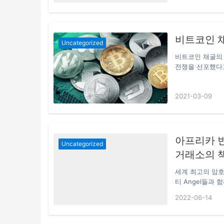
이번 전략적 투자를
계 구축 등 핵심
Services B
비트코인 
하에서 자금 안전
Uncategorized
비트코인 채굴의
전쟁을 선포했다고
달 25일 관보를
고 밝혔다. 내몽
2021-03-09
이다. 이에 따라
인건비도 싸 비
약 8%가 채굴되
로부터 질책을 
몽고 자치정부라
아프리카 빈
Uncategorized
거래소의 
세계 최고의 암호화
티 Angel들과 
Orphanage
2022-06-14
다. 코로나는 
를 심화시키면서
어린이들은 생존,