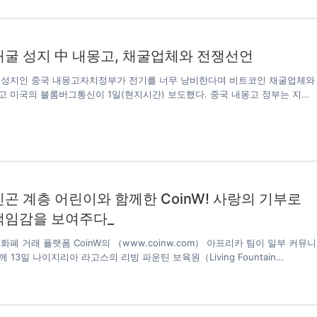
 통해 AIX는 AI 퀀트 기술 고도화, 글로벌 규제 환경 대응, 사용자 중심 생태
 전략 과제의 실행 속도를본격적으로 높일 계획이다. AIX는 미국 MSB(Money
usiness) 금융 라이선스를 보유한 합법·규제 준수 플랫폼으로,미국 금융 규제 체계
채굴 성지 中 내몽고, 채굴업체와 전쟁선언
성과 운영 투명성을 핵심 원칙으로 삼고 있다.자체 개발한 AI 퀀트…
 성지인 중국 내몽고자치정부가 전기를 너무 낭비한다며 비트코인 채굴업체와
 미국의 블룸버그통신이 1일(현지시간) 보도했다. 중국 내몽고 정부는 지난
 통해 비트코인 채굴을 금지하고 오는 4월까지 모든 업체를 발본색원할 것이라
고는 싼 전기료 때문에 비트코인 업체들이 대거 몰려 비트코인을 채굴하는 현
 비트코인 채굴업체의 성지라는 별명이 생길 정도다. 내몽고는 전기료도 산데
트코인 채굴업체들이 가장 선호하는 지역이다. 내몽고에서 전세계 비트코인의
는 것으로 추산된다. 내몽고 자치정부가 이같은 계획을 발표한 것은 중앙정부
받았기 때문이다. 중앙정부는 에너지 소비를 통제하지 못한 유일한 지자체가 내
고 적시했다….
곤 계층 어린이와 함께한 CoinW! 사랑의 기부로
책임감을 보여주다_
폐 거래 플랫폼 CoinW의 （www.coinw.com） 아프리카 팀이 일부 커뮤니
함께 13일 나이지리아 라고스의 리빙 파운틴 보육원（Living Fountain
）을 찾아 아이들을 위한 배려와 따뜻한 마음을 전하며 간단한 기부식을 가졌습니
아프리카 빈곤문제를 심화시켰다 코로나로 인한 경제적 충격이 빈곤과 기아 문제
 개발도상국 특히 사하라 이남 아프리카, 남아시아, 라틴아메리카 등지의 빈곤
 건강, 교육 등 다양한 어려움을 겪고 있습니다. 세계은행이 3월말 발표한