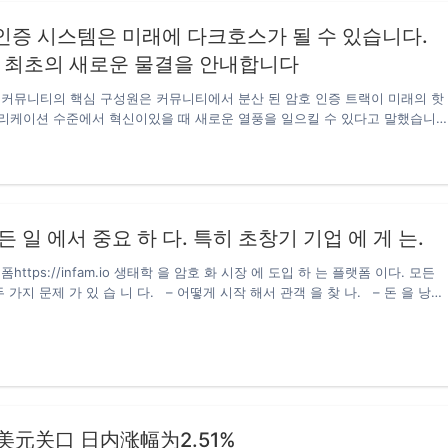
지리아 빈곤 평가보고서>에 따르면 코로나 여파로 나이지리아 빈곤율이 상승해
인증 시스템은 미래에 다크호스가 될 수 있습니다.
신규 빈곤인구수가 500만 명을 초과하여, 총 빈곤 인원수는 9,510만 명에 달했
계 최초의 새로운 물결을 안내합니다
 DPA 커뮤니티의 핵심 구성원은 커뮤니티에서 분산 된 암호 인증 트랙이 미래의 핫
리케이션 수준에서 혁신이있을 때 새로운 열풍을 일으킬 수 있다고 말했습니
ributed Password Authentication)는 디지털 금융 표준 및 분산 블록 체인을 준
의 분산 및 분산 암호 인증 시스템으로, 아키텍처 표준의 분산 된 퍼블릭 블록
미하며 신원 확인의 기술적 특성을 충분히 고려합니다. 사용자 신용 ID 관리,
화 알고리즘, 합의 알고리즘, 스마트 계약, 교차 체인 계약 모델, 탈 중앙화 측면
태, 블록 체인의 최하위 계층 및 네트워크 생태 구축의…
든 일 에서 중요 하 다. 특히 초창기 기업 에 게 는.
https://infam.io 생태학 을 암호 화 시장 에 도입 하 는 플랫폼 이다. 모든
 가지 문제 가 있 습 니 다. – 어떻게 시작 해서 관객 을 찾 나. – 돈 을 낭비
 을 어떻게 진행 하나. 지금 은 업주 가 적당 한 관계 가 없 으 면 시장 에서
 하기 어렵다.하지만 주변 에 적합 한 사람 에 게 는 큰 문제 다. 인 팜 플랫폼
 가 진 완전한 분석…
6美元关口 日内涨幅为2.51%