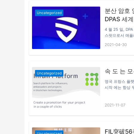
<2022년 나이
분산 암호 
2022년 말에는 
Uncategorized
다고 합니다. …
DPAS 세
4 월 25 일,
스팟으로서 애플
다. DPA (Dist
2021-04-30
수하는 세계 최초
체인 생태계를 의
P2P 통신, 암호
에서 네트워크 생
속 도 는 모
Uncategorized
영국 프랑스 플랫폼
시작 에는 항상 두
하지 않도록 공관
프로젝트 를 홍보
2021-11-07
은 자체 토 큰 을
FIL突破5
Uncategorized