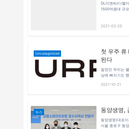
DL이앤씨(디엘이
1500억원대 규모의 
장 건설 공사를 
아 모스크바 정유
2021-03-25
규모의 해외 플랜
칼그룹의 합작법인인 
다. NBL은 부
용된다. 우수한 
첫 우주 류 N
Uncategorized
된다
젊었던 우리는 별
상에 빠지기도 했
이 생각은 현실이
2021-10-21
미팅(Crypto 
(Murphy)’
블록체인, NFT
재 NFT+DeF
동양생명,
서 멋진 메타 우
뉴스
동양생명(대표이사
서울 종로구 동