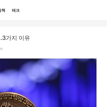
정책
테크
…3가지 이유
ws