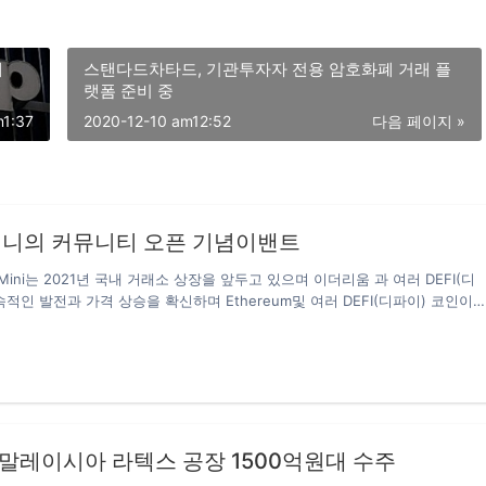
에
스탠다드차타드, 기관투자자 전용 암호화폐 거래 플
랫폼 준비 중
m1:37
2020-12-10 am12:52
다음 페이지 »
니의 커뮤니티 오픈 기념이밴트
m Mini는 2021년 국내 거래소 상장을 앞두고 있으며 이더리움 과 여러 DEFI(디
적인 발전과 가격 상승을 확신하며 Ethereum및 여러 DEFI(디파이) 코인이
 상생하며 안정적인 가격을 유지할수 있는 토큰입니다. 코인판,코박,비트맨,카
폐관련 커뮤니티,카톡방에 아래내용을 작성해주세요! 이더리움 미니 공식판매
미니의 커뮤니티 오픈 기념이밴트 총 100,000 ETM 에어드랍 진행 (상장가 기
천만원) 판매가격 1ETM 75~80원 예상 상장가격 1ETM 200~400원 (약300%
률) 이더리움 미니(ETM) 구매방법은 홈페이지를 통해 구매 가능합니다. 이더
 0.5eth당 12500etm으로 전환이 가능하며 공식홈페이지를 통해 신청이 가
3일11시59분에 마감되며 그전 판매물량이 조기마감되어도…
 말레이시아 라텍스 공장 1500억원대 수주