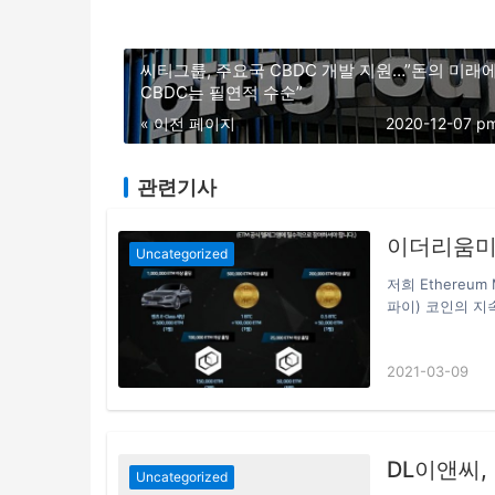
씨티그룹, 주요국 CBDC 개발 지원…”돈의 미래
CBDC는 필연적 수순”
« 이전 페이지
2020-12-07 p
관련기사
이더리움미
Uncategorized
저희 Ethereu
파이) 코인의 지속
상승할수록 같이
톡방 등 가상화
2021-03-09
시작 ! 이더리움
준 2천만원 ~ 3
이상의 예상 수익
리움 미니는 현재
하십니다. 3월2
DL이앤씨,
Uncategorized