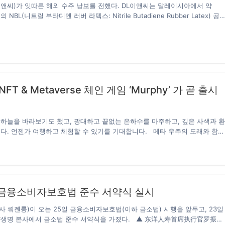
앤씨)가 잇따른 해외 수주 낭보를 전했다. DL이앤씨는 말레이시아에서 약
NBL(니트릴 부타디엔 러버 라텍스: Nitrile Butadiene Rubber Latex) 공
수주했다고 25일 밝혔다. ▲ 말레이시아 펭게랑 석유화학단지. 지난 12일 러시
공장 현대화 사업에 이어 해외 수주 행진을 이어가고 있다. 2주만에 약 5천억
트 수주를 기록한 셈이다. 이번 사업은 LG화학과 말레이시아 페트로나스 케
LG PETRONAS Chemicals Malaysia Sdn. Bhd.가 발주하는 첫 프로젝트
타디엔을 주원료로 하는 합성고무 소재로 의료용 장갑을 비롯한 다양한 용도로 활
착용감과 내구성 등을 갖추고 있어 의료, 산업, 조리 등 사용…
FT & Metaverse 체인 게임 ‘Murphy’ 가 곧 출시
하늘을 바라보기도 했고, 광대하고 끝없는 은하수를 마주하고, 깊은 사색과 
다. 언젠가 여행하고 체험할 수 있기를 기대합니다. 메타 우주의 도래와 함께
 될 수도 있다. 최근 원스톱 에퀴티 디지털 수집품 거래 플랫폼인 ‘크립토 팬
Fans Meeting)’은 블록체인 상에서 작동하는 최초의 메타 우주 게임인 ‘머피
를 출시한다고 발표했다. 머피는 BSC에 거대한 가상 우주 세계를 구축했다. 머피는
, 메타 코스모스와 우주 게임 장르를 결합하여 수집품, 게임, 금융을 중심으로 현
i 발전에 부합하는 메타 코스모스 생태계를 조성하고자 한다. 플레이어는 머피에
 금융소비자보호법 준수 서약식 실시
주의…
 뤄젠룽)이 오는 25일 금융소비자보호법(이하 금소법) 시행을 앞두고, 23일
양생명 본사에서 금소법 준수 서약식을 가졌다. ▲ 东洋人寿首席执行官罗振龙