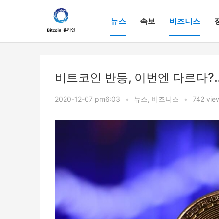
뉴스
속보
비즈니스
비트코인 반등, 이번엔 다르다?
2020-12-07 pm6:03
•
뉴스
,
비즈니스
•
742 vie