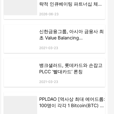
략적 인큐베이팅 파트너십 체결
AI + RWA + DeFi 3.0 기반 차세
2026-06-23
대 금융 생태계로 도약
신한금융그룹, 아시아 금융사 최
초 Value Balancing
Alliance(VBA) 가입
2021-03-23
뱅크샐러드, 롯데카드와 손잡고
PLCC ‘빨대카드’ 론칭
2021-03-23
PPLDAO [역사상 최대 에어드롭:
100명이 각각 1 Bitcoin(BTC) 획
득] — Satoshi Nakamoto