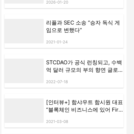
2026-01-20
GameFi
리플과 SEC 소송 “승자 독식 게
임으로 변했다”
2021-01-24
STCDAO가 공식 런칭되고, 수백
억 달러 규모의 부의 향연 글로
벌 런칭
2022-07-18
[인터뷰+] 함샤우트 함시원 대표
“블록체인 비즈니스에 있어 First
Mover가 될 것,,,알파콘 투자자
2021-03-08
보호 , 물량 조절 및 사용처 확대
로 이뤄낼 것”