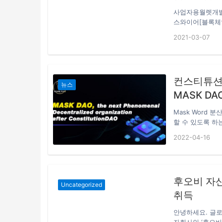
브리핑)
사업자용월렛개발
스와이어[블록체
콘의암호화폐도시
2021-03-07
업가인에이콘(Ak
해‘Ke Inter
토브리핑이보도했
모든거래가이루
컨스티튜션
갈정부와계약을
뉴스
다.에이콘시티부지
MASK DA
은토지를활용하고
(Akon City
Mask Word
원장“리플(Xr
할 수 있도록 하
(Cftc)위원
개방형 생태계를 
2022-04-16
서밝혔다고코인포
네트워크 데이터를
자사이에계약의
산형 소셜 네트
xRP소유자를제
정보 보호, 진정
예로들면，ETH
분의 사람들은 
후오비 자
보유해정기적으
신뢰할 수 있는 
Uncategorized
말했다.또한지
취득
에서，SEC의입
前任会長chrih
안녕하세요. 글로
レビューコラム記