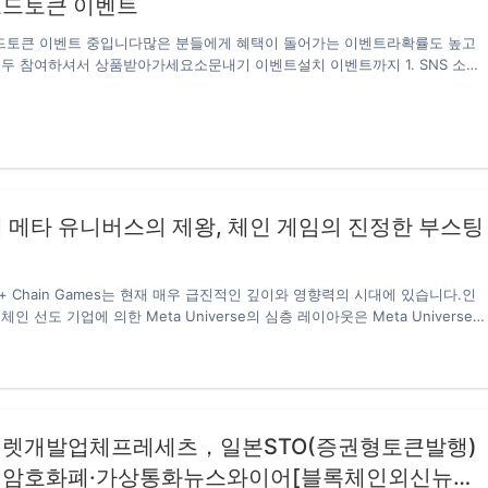
씨로드토큰 이벤트
토큰 이벤트 중입니다많은 분들에게 혜택이 돌어가는 이벤트라확률도 높고
두 참여하셔서 상품받아가세요소문내기 이벤트설치 이벤트까지 1. SNS 소문
 공식 텔레그램방에서 제공되는 컨텐츠를 가장 많이 홍보하신 5분에게 푸짐한
트 기간 : 2021년 3월 8일(월) ~ 2021년 3월 14일(일) 밤 11시 59분까지
이벤트 기간 중 구글폼에 소문내기 링크를 제출한 어댑터 구성원– 본인의 어댑터
함해서 콘텐츠 올리셔도 무방하며, 어댑터APP의 커뮤니티에 홍보한 것은 제
① 텔레그램 ‘씨로드 토큰 공식 단톡방’ 에서 CM에게 소문내기 콘텐츠 문의
s://t.me/srtofficial② 해당 콘텐츠 내용을 복사하거나 해당 링크를 각종 코인
는본인의 SNS에 아래…
 메타 유니버스의 제왕, 체인 게임의 진정한 부스팅
rse + Chain Games는 현재 매우 급진적인 깊이와 영향력의 시대에 있습니다.인
인 선도 기업에 의한 Meta Universe의 심층 레이아웃은 Meta Universe +
es의 미래 잠재력을 모든 각도에서 해석했습니다. 업계 내 성과는 더욱 뚜렷하다.
 무한대로 사슬 게임 트랙에 돌진했다.점점 더 많은 사람들이 사슬 게임 분야
, 새로운 산업 패턴이 시작되고 있다. OAS는 체인 게임의 선두 주자로서 빠르
. OAS는 Meta Universe + NFT + 체인 게임에 새로운 활력을 제공합니
 게임 dapp 메타 유니버스 체인 게임 생태계 플랫폼으로 게임, NFT, DeFi가…
렛개발업체프레세츠，일본STO(증권형토큰발행)
암호화폐·가상통화뉴스와이어[블록체인외신뉴스