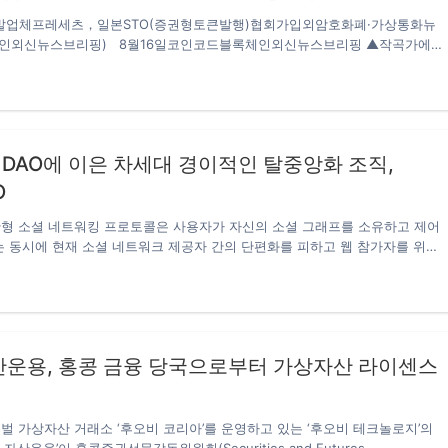
업체프레세츠，일본STO(증권형토큰발행)협회가입외암호화폐·가상통화뉴
인외신뉴스브리핑) 8월16일코인코드블록체인외신뉴스브리핑 ▲작곡가에이
‘에이콘시티(AkonCity)’，60억달러규모의건설계약체결 가수，작곡자이자
on)이세네갈의‘에이콘시티(AkonCity)’라는암호화폐기반도시를건설하기위
national’과60억달러(약7조2852억원)의계약을체결했다고6월17일(현지시간)크립
다。보도에따르면에이콘시티는에이콘의이름을딴암호화폐‘Akoin’을이용해
어지는암호화폐도시를목표로모국인세네갈에서계획하고있다.올해1월에는세네
DAO에 이은 차세대 경이적인 탈중앙화 조직,
맺었고，독립적인디지털통화로사회에형성되는새로운도시형태를모색하고있
면적은2000에이커(약8,093,712.84㎡)로세네갈의마키살대통령으로부터받
O
있다.건설계획에따르면2023년까지도시인프라정비를완료할것이라고한다.
已向工程和咨询公司Ke International授予60亿美元的建筑合同。) ▲미국cftc전위
 분산형 소셜 네트워킹 프로토콜은 사용자가 자신의 소셜 그래프를 소유하고 제어
p)은증권형에해당하지않는다” 크리스토퍼지안카를로전미국상품선물거래위원회
는 동시에 현재 소셜 네트워크 제공자 간의 단편화를 피하고 웹 참가자를 위한
장이리플(Xrp)은증권형에해당하지않는다는견해를공동집필의법률리뷰칼럼기사에
만듭니다. Mask Word 팀은 스마트 계약을 사용하여 공용 블록체인에서 소셜
스트가6월18일보도했다.보도에따르면지안카를로는“리플과대다수xRP소유
 쓰고 읽는 프로토콜을 고안했습니다. ID, 소셜 그래프 및 메시징 요소가 분
약정이없기때문에xRP는투자계약이아니다.또한리플은이전부터명확하게일반
워크를 생성하기 위해 표현되는 방식을 정의하는 프로토콜입니다. 소유권, 개인
3자수익자에서제외하고있다“고밝혔다.이어서지안카를로는“이더리움(ETH)을
성, 이식성, 사용성 및 확장성의 해당 측면은 각 요소에 대해 처리됩니다. 대부
의소유자가이더리움재단과계약을맺지않은것과같다”며“또한리플이xRP를대량
가장 광범위한 관계 네트워크를 관리하고 커뮤니케이션을 용이하게 하기 위해
산운용, 홍콩 금융 당국으로부터 가상자산 라이센스
로매각하고있다는것은비트코인채굴업자가채굴한btc를파는것과다르지않다”고
제3자로서 사설…
안카를로는“xRP가이미기업간에서도송금의매체로서이용보급을확대하고있는점
장에서도통화로볼가능성이높다”고덧붙였다. (米商品先物取引委員会(Cftc)の
ergiancarloが仮想通貨xrpが有価証券に該当しないとの見解を共同執筆の法律
벌 가상자산 거래소 ‘후오비 코리아’를 운영하고 있는 ‘후오비 테크놀로지’의
事で明かした.) ▲리플넷클라우드도입확대.도입기업17개사목록발표 리플이