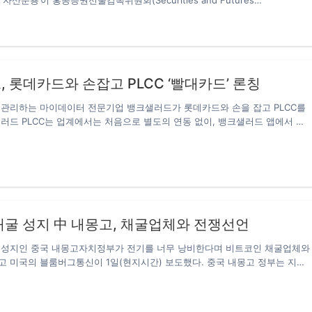
자산운용’이 홍콩증권선물감독위원회(Securities and Futures
라우드서비스리플넷클라우드의도입이순조롭게진행되고있는것으로보인다고
n)로부터 가상자산 사업자 라이센스를 획득했다는 소식 전해드립니다. 지난 3월 4
7일보도했다.보도에따르면리플은리플넷클라우드를이용하는사업자17사의리스
폐 매체 훠싱차이징은 이와 같은 사실을 보도했는데요. 보도에 따르면 홍콩증권
그중4사에서신규고객이포함되어있다.또한신규4사외에도머니그램
urities and Futures Commission)가 가상 자산 투자 포트폴리오 사업을
)이나BancoRenmento，Viamericas등많은리플넷의참가기업도도입하고있는것
운용에 가상자산 사업자 라이센스 부여를 3월 3일자로 승인했다고 합니다.
편리플넷클라우드는리플이5월말에시작한클라우드기반의결제솔루션으로，최근
’은 ‘후오비 테크놀로지’가 100% 지분을 보유한 자회사이며, ‘후오비 테크놀로
토(银行)가최초의은행으로이용을시작한것을발표한바있다. (リップル社が新
 롯데카드와 손잡고 PLCC ‘빨대카드’ 론칭
비 글로벌’과 ‘후오비 코리아’ 등을 운영하고 있습니다. 앞서 홍콩정부는 2020
したクラウドサービス“リップルネットクラウド”の導入が順調に推移してい
자산 서비스 제공자 라이센스 제도 구축’을 발표했으며, 이에 홍콩증권선물감독위
 관리하는 마이데이터 전문기업 뱅크샐러드가 롯데카드와 손을 잡고 PLCC를
인선물거래를투자대상으로하는‘파생상품etf’，美SEC에신청 비트코인선물거래
 and Futures Commission)는…
러드 PLCC는 업계에서는 처음으로 별도의 연동 없이, 뱅크샐러드 앱에서 고
파생상품형etf(상장지수펀드)가6월17일미국증권거래위원회(이하SEC)에제
간 혜택 코칭 서비스’를 탑재했다고 관계자는 22일 전했다. 이번에 선보이는 뱅
졌다고코인포스트가보도했다。보도에따르면신청한곳은뉴욕에있는자산운용
(상업자 표시 신용카드)의 정식 명칭은 ‘빨대카드’다. 빨대로 음료를 바닥까지
스트(智慧树信托)로성장이계속되는비트코인선물거래시장에일부의자금을투자
바닥까지 쓸 수 있도록 한다는 의미를 담고 있다. 뱅크샐러드 앱에서 버튼 한
성을목표로하고있는것으로알려졌다。위즈덤트리트러스트상품전략펀드는주로에
대카드가 자동으로 등록되고, 이후부터는 실시간으로 혜택 코칭 서비스를 제공
속，귀금속，농산물등의선물시장투자를목적으로한etf로，승인되면비트코인
다. 신경써서 관리하지 않으면 놓치기 쉬운 월별 실적 현황이나 이용 가능한
대5%까지순자산을배분할수있다。证交会는지금까지시세조종의우려나해킹리
알림으로 보내줌으로써 카드를 알차게 사용할 수 있다. 고객들이…
가수준의커스터디서비스의결여등일관된이유로비트코인에관련한etf의신청을
만파생상품형의etf로순자산의일부를비트코인선물에배분하는etf의계획서는
채굴 성지 中 내몽고, 채굴업체와 전쟁선언
(ビットコイン先物取引を投資対象とするデリバティブ型のetf(上場投資信託)
引委員会(SEC)に提出されたことがわかった.) ▲사업자용월렛개발업체프레세
 성지인 중국 내몽고자치정부가 전기를 너무 낭비한다며 비트코인 채굴업체와
증권형토큰발행)협회가입) 일반사단법인일본STO(증권형토큰발행)협회에사업
 미국의 블룸버그통신이 1일(현지시간) 보도했다. 중국 내몽고 정부는 지난
시스템을제공하는프레세츠(Fresset)가신규회원으로가입했다고6월2일코인
 통해 비트코인 채굴을 금지하고 오는 4월까지 모든 업체를 발본색원할 것이라
다.)보도에따르면프레세츠는핫월렛과콜드월렛을멀티복합지갑관리시스템으로
고는 싼 전기료 때문에 비트코인 업체들이 대거 몰려 비트코인을 채굴하는 현
판매한실적을가지고있다고한다.또한프레세츠는풍부한암호화폐지갑관리시스
 비트코인 채굴업체의 성지라는 별명이 생길 정도다. 내몽고는 전기료도 산데