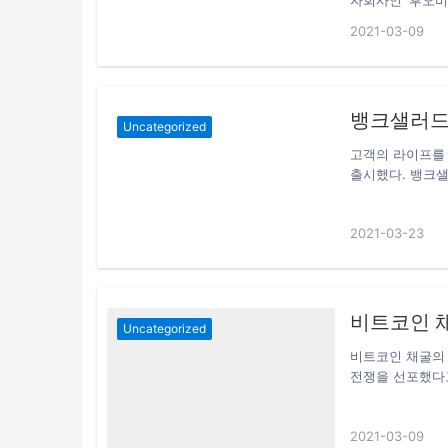
자회사인 ‘후오비 
새롭게선보인클
Commissio
2021-03-09
인포스트가6월1
일 중국 암호화
트를공개했는데
선물감독위원회(Sec
(MoneyGram
하는 후오비 자산
으로보인다.한
‘후오비 자산운용
브라질방코렌디멘
뱅크샐러드,
지’는 현재 ‘후오
Uncategorized
たに提供を開始
년 11월 ‘가상
고객의 라이프를
る.) ▲비트코
원회(Securities
출시했다. 뱅크샐
투자대상으로하는
객을 위한 ‘실시
출된것으로알려
크샐러드 PLCC
위즈덤트리트러
2021-03-23
빨아먹듯 혜택을 
하는ETF의조
번만 누르면 빨
너지，산업용금
하는 것이 특징이
선물시장에도최
혜택 등을 푸시 
스크，기관투자
비승인으로해왔지
비트코인 
Uncategorized
첫제출이된다. 
が17日、証券取
비트코인 채굴의
츠，일본STO(
전쟁을 선포했다고
자를위한지갑관리
달 25일 관보를
포스트가보도했
고 밝혔다. 내몽
2021-03-09
일본최초로개발
이다. 이에 따라