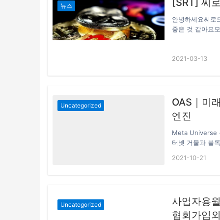
[SRT] 
뉴스
안녕하세요씨로드
좋은 것 같아요모
내기 이벤트SRT
상품을 드립니다.이벤
2021-03-13
이벤트 대상 : 
친구초대 코드 포
외처리참여방법 :
텔레그램 : http
관련 커뮤니티 또
OAS｜미래
Uncategorized
엔진
Meta Unive
터넷 거물과 블록체
Chain Gam
2021-10-21
본과 기술이 거의
에 투자하고 있고
게 눈에 띄었습니다
다. OAS는 오픈
사업자용월
Uncategorized
협회가입외