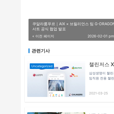
쿠알라룸푸르｜AIX × 브릴리언스 팀 G-DRAGON 콘
서트 공식 협업 발표
« 이전 페이지
2026-02-01 pm
관련기사
챌린저스 X
Uncategorized
삼성생명이 챌린저
임직원 전용 챌린
(대표 최혁준)는
지를 진행한다고 
2021-03-25
적으로 확산시키
있는 챌린저스 앱
션은 △경제금융
하기, △OPIC