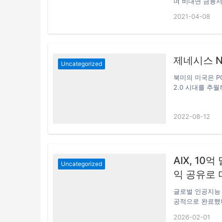
며 비대면 금융서
에 대한 관심이 
2021-04-08
재했다 AI, 빅데
상부터 일회성 투
서비스 론칭에 따
금융투자 CMA(
제네시스 N
로 5분 내에 손
Uncategorized
북미의 미국은 P
2.0 시대를 추
습니다. 정부 
Web3 시대의 ‘
2022-08-12
MotorN(@mo
는 Genesis N
10,0002. 공식
한,4. 8월 15
AIX, 10
Uncategorized
익 공유로 
글로벌 인공지능 
공적으로 완료했다고
동으로 주도했으며,a16
2026-02-01
Binance Lab