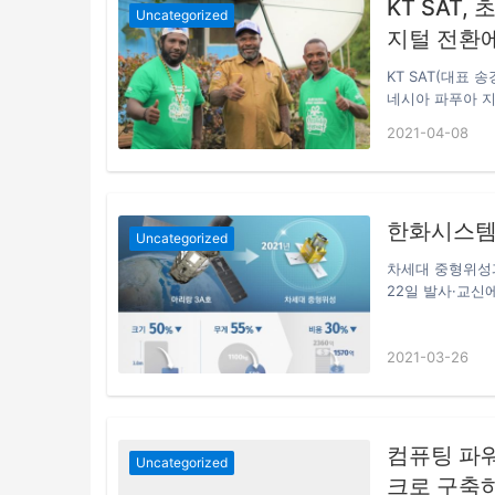
KT SAT
Uncategorized
지털 전환에
KT SAT(대표
네시아 파푸아 지
성 인터넷 사업자인
2021-04-08
편적 통신서비스(US
국민 전체가 통신
라를 구축하는 사
기 때문에 디지털
한화시스템
서비스 사업 등 
Uncategorized
차세대 중형위성과
22일 발사·교신
점면 전자부 등을
와 무게를 크게
2021-03-26
평가다. 최근의 
1100㎏였던 위
다. 발사체 크기
1.4m·세로 1
컴퓨팅 파워
Uncategorized
크로 구축