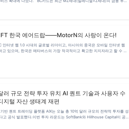
비스 확대에 나섰다. BC카드는 최근 MZ세대(밀레니얼+Z세대)의 금융 투자
높아짐에 따라 신한금융투자와 협업해 페이북에 ‘펀드 간편 투자’ 서비스를 탑
이터, 헬스케어 등 다양한 주제의 국내 펀드 상품을 구비했다. 최소 1000원 이
자가 가능하고 매월 지정된 날짜에 일정 금액을 설정해 정기 투자도 가능하다
른 다양한 혜택도 마련했다. 먼저 혜택을 받기 위해서는 페이북을 통한 신한
RP형, 약정수익률형) 계좌 보유는 필수다. 계좌는 페이북 ‘금융’에서 비대면으
FT 한국 에어드랍——MotorN의 사랑이 온다!
쉽게 개설할 수 있다. 최종적으로 개설한 신한금융투자 CMA를…
C 인터넷 웹 1.0 시대의 글로벌 리더이고, 아시아의 중국은 모바일 인터넷 웹
월하고 있으며, 한국은 메타버스의 가장 적극적이고 확고한 지지자라고 할 수 있
차원에서든 기업 차원에서든 메타버스에 대해 긍정적인 태도를 취하고 있어
리더’라고 할 수 있다. 한국을 선호하는 싱가포르의 Web3 Game-Fi 신생
torWeb3)은 한국이 완전한 디지털 사회로의 시민 전환을 촉진하는 데 도움이 
FT｜Life를 8월에 출시할 준비가 되어 있습니다! 1. MotorN LIFE 총 발행량:
 가격: 0.1BNB;3. 화이트리스트 사용자에 대한 가격: 0.06BNB, 500명으로 제
일 오전 9시 30분(동부 표준시) 판매…
억 달러 규모 전략 투자 유치 AI 퀀트 기술과 사용자 수
디지털 자산 생태계 재편
기반 퀀트 트레이딩 플랫폼 AIX는 오늘 총 10억 달러 규모의 전략적 투자를 성
 공식 발표했다.이번 투자 라운드는 SoftBank와 Hillhouse Capital이 공
z Crypto, Paradigm, Pantera Capital,Digital Currency Group,
s, Coinbase Ventures 등 글로벌 주요 블록체인 투자 기관들이 공동 참여했다.