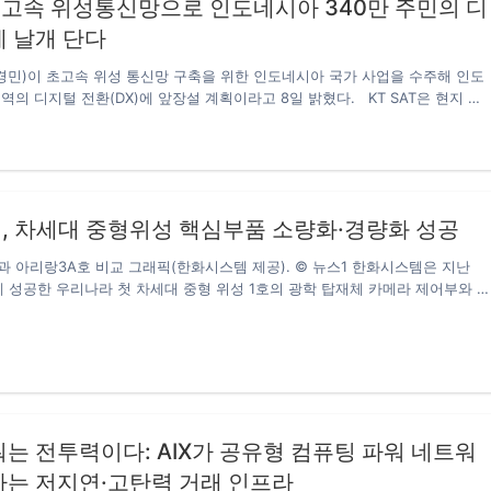
, 초고속 위성통신망으로 인도네시아 340만 주민의 디
 날개 단다
 송경민)이 초고속 위성 통신망 구축을 위한 인도네시아 국가 사업을 수주해 인도
역의 디지털 전환(DX)에 앞장설 계획이라고 8일 밝혔다. KT SAT은 현지 위
 DTP(PT.DWI TUNGGAL PUTRA)사와 협력해 인도네시아 정부 주도의 보
O, Universal Service Obligation) 사업을 수주했다. 보편적 통신서비스는
 서비스에 공평하게 접근할 수 있도록 지역사회 곳곳에 전화∙인터넷 등의 인
업이다.. 인도네시아는 국토 면적이 넓고 섬이 많아 지상 케이블 연결이 어렵
 전환의 해법으로 우주 기반의 위성통신에 크게 주목하고 있다. 보편적 통신
, 차세대 중형위성 핵심부품 소량화·경량화 성공
국가 차원의 전략을 수립해 인도네시아…
 아리랑3A호 비교 그래픽(한화시스템 제공). © 뉴스1 한화시스템은 지난
에 성공한 우리나라 첫 차세대 중형 위성 1호의 광학 탑재체 카메라 제어부와 
 국산화하는데 성공했다고 23일 밝혔다. 이번 발사는 발사체와 탑재체의 크기
 줄이면서 우주 개발 상업화의 가능성을 처음으로 확인했다는 데 의미가 있다는
세계 우주 개발은 위성을 얼마나 작고 가볍게 만들 수 있느냐의 경쟁인데, 기존
성을 500㎏로 만들기 위해 한화시스템은 탑재체를 150㎏으로 소형화·경량화했
도 아리랑 3A호의 신뢰성을 유지하는 동시에 가로 2.0m·세로 3.8m에서 가로
.55m로 절반으로 줄였다. 방효충 카이스트 항공우주공학과 교수는 “위성의…
는 전투력이다: AIX가 공유형 컴퓨팅 파워 네트워
하는 저지연·고탄력 거래 인프라