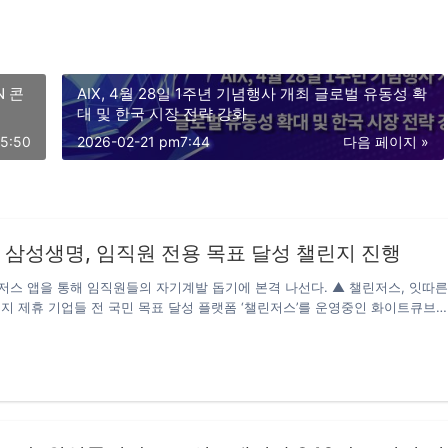
AIX, 4월 28일 1주년 기념행사 개최 글로벌 유동성 확
대 및 한국 시장 전략 강화
5:50
2026-02-21 pm7:44
다음 페이지 »
 삼성생명, 임직원 전용 목표 달성 챌린지 진행
스 앱을 통해 임직원들의 자기계발 돕기에 본격 나선다. ▲ 챌린저스, 잇따
지 제휴 기업들 전 국민 목표 달성 플랫폼 ‘챌린저스’를 운영중인 화이트큐브
 삼성생명과 손잡고 임직원들의 자기계발 및 성장을 지원하기 위한 연간 챌린
25일 밝혔다. 삼성생명은 임직원들의 자발적이고 일상적인 학습 문화를 전사
고자 챌린저스와 제휴를 맺었다. 언제 어디서든 비대면으로 미션을 인증할 수
을 통해 금융/경제 및 외국어 공부, 코딩 학습 등에 도전할 수 있다. 개설된 미
용어 공부하기, △경제기사 읽기, △재테크 영상보기, △금융관련 자격증 공부
 공부하기, △TED 강연보기, △코딩 공부하기 등으로 임직원들이 희망하는…