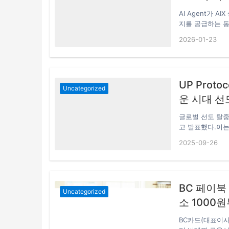
AI Agent가 
지를 공급하는 동
로 연결하여,단순
2026-01-23
준에 맞춘 이종 
실시간으로 평가됩
테스트 등 각 작
급 급격한 시장 
UP Pro
니다.글로벌 노
Uncategorized
운 시대 선
글로벌 선도 탈중앙
고 발표했다.이는 
장 과정에서 핵심적
2025-09-26
트 계약과 온체
생태계를 구축하고
고 있다. 한국은
털 자산 투자자 집
BC 페이북
지 사용자가 최
Uncategorized
소 1000
BC카드(대표이사