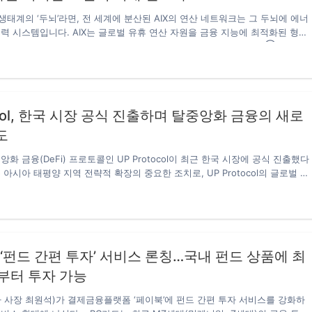
AIX 생태계의 ‘두뇌’라면, 전 세계에 분산된 AIX의 연산 네트워크는 그 두뇌에 에너
력 시스템입니다. AIX는 글로벌 유휴 연산 자원을 금융 지능에 최적화된 형태
한 리소스 집합이 아닌 금융급 분산 연산 인프라를 구축했습니다. ① 금융 기
연산 자원 스케줄링 소비자용 GPU부터 고성능 서버까지 다양한 연산 자원이
니다.지연 시간, 안정성, 신뢰도에 따라 고빈도 거래 신호 생성, 전략 학습,백
업에 최적의 자원이 배정됩니다. ② 시장 상황에 따라 확장되는 탄력적 연산 
이벤트 발생 시,AIX는 스마트 컨트랙트를 통해 즉각적으로 연산 자원을 확장합
tocol, 한국 시장 공식 진출하며 탈중앙화 금융의 새로
드가 단기 고성능 클러스터로…
도
화 금융(DeFi) 프로토콜인 UP Protocol이 최근 한국 시장에 공식 진출했다
아시아 태평양 지역 전략적 확장의 중요한 조치로, UP Protocol의 글로벌 확
인 단계임을 의미한다. DeFi 4.0의 대표 플랫폼으로서 UP Protocol은 스마
인 기술을 기반으로 안전하고 효율적이며 투명하고 지속 가능한 탈중앙화 금융
, 사용자에게 다양한 자산 관리 및 부가가치 창출 도구를 제공하는 데 주력
 글로벌 디지털 경제와 블록체인 기술이 고도로 발달한 시장으로, 성숙한 디지
단과 강력한 금융 혁신 환경을 보유하고 있다. UP Protocol의 한국 진출은 
 ‘펀드 간편 투자’ 서비스 론칭…국내 펀드 상품에 최
첨단 탈중앙화 금융 제품을…
원부터 투자 가능
 사장 최원석)가 결제금융플랫폼 ‘페이북’에 펀드 간편 투자 서비스를 강화하