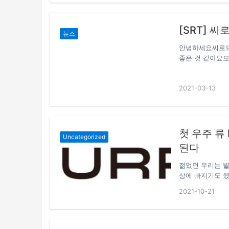
바이낸스 풀 현재
[SRT] 
뉴스
안녕하세요씨로드
좋은 것 같아요모
내기 이벤트SRT
상품을 드립니다.이벤
2021-03-13
이벤트 대상 : 
친구초대 코드 포
외처리참여방법 :
텔레그램 : http
관련 커뮤니티 또
첫 우주 류 N
Uncategorized
된다
젊었던 우리는 별
상에 빠지기도 했
이 생각은 현실이
2021-10-21
미팅(Crypto 
(Murphy)’
블록체인, NFT
재 NFT+DeF