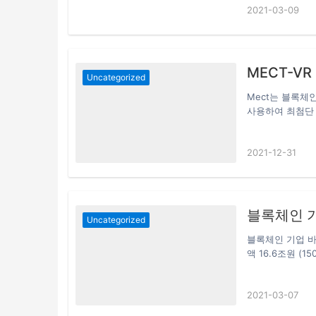
2021-03-09
증권 당국은 지난
까지 미국 증권 
트코인 ETF를 
장에 뛰어들고 있
대통령이…
MECT-V
Uncategorized
Mect는 블록체
사용하여 최첨단 
추는 데 도움이 
험에 뛰어들 수 있
2021-12-31
용자가 자신의 취
NFT 시장 NF
로젝트는 사용자가
플랫폼 참여자가
블록체인 기
Uncategorized
블록체인 기업 바
액 16.6조원 (
1,670만 명 1
서비스 부문 주요 
2021-03-07
을 통해 분배된 보
립토 마이닝 산업