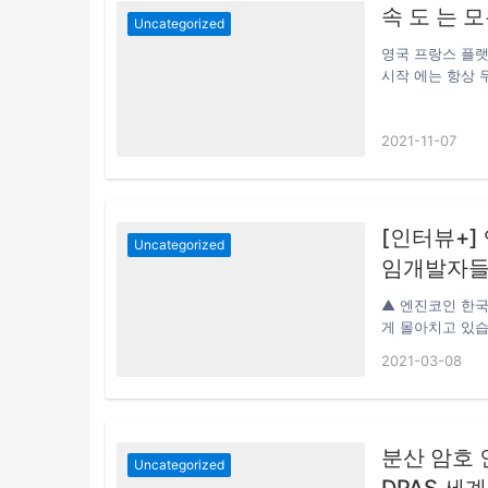
속 도 는 모
서 멋진 메타 우
Uncategorized
영국 프랑스 플랫폼
시작 에는 항상 두
하지 않도록 공관
프로젝트 를 홍보
2021-11-07
은 자체 토 큰 을
[인터뷰+]
Uncategorized
임개발자들의
트랙트 구축
▲ 엔진코인 한국
게 몰아치고 있습
기업들의 노력과 
2021-03-08
외에도 많은 기업
대표적입니다. 해
다. 이에 본지
점과 어떤 비즈
분산 암호 
이 지난 달 18
Uncategorized
DPAS 세