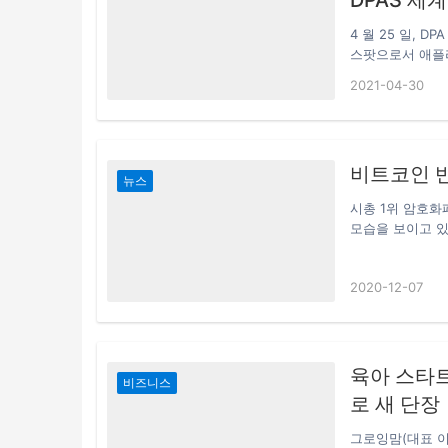
4 월 25 일,
스팟으로서 애플
다. DPA (Dist
2021-04-30
수하는 세계 최초
체인 생태계를 의
P2P 통신, 암호
에서 네트워크 생
비트코인 반
뉴스
시총 1위 암호
모습을 보이고 
상승 움직임이 거
투기 열풍이 불면
2020-12-07
발적으로 상승했다
표를 달았다.한편
있다. 올해 3월
더니, 현재는 1
육아 스타트
비즈니스
로 새 단장
그로잉맘(대표 이