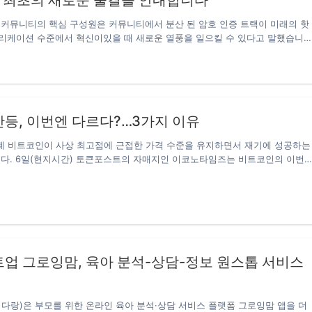
 DPA 커뮤니티의 핵심 구성원은 커뮤니티에서 분산 된 암호 인증 트랙이 미래의 핫
리케이션 수준에서 혁신이있을 때 새로운 열풍을 일으킬 수 있다고 말했습니
ributed Password Authentication)는 디지털 금융 표준 및 분산 블록 체인을 준
의 분산 및 분산 암호 인증 시스템으로, 아키텍처 표준의 분산 된 퍼블릭 블록
미하며 신원 확인의 기술적 특성을 충분히 고려합니다. 사용자 신용 ID 관리,
화 알고리즘, 합의 알고리즘, 스마트 계약, 교차 체인 계약 모델, 탈 중앙화 측면
태, 블록 체인의 최하위 계층 및 네트워크 생태 구축의…
등, 이번엔 다르다?…3가지 이유
화폐 비트코인이 사상 최고점에 근접한 가격 수준을 유지하면서 재기에 성공하는
있다. 6일(현지시간) 토큰포스트의 자매지인 이코노타임즈는 비트코인의 이번
품으로 끝난 2017년 상승장과 다른 세 가지 이유를 제시했다.지난 2017년 말
서 비트코인은 3개월이 채 안 되는 기간 동안 5000달러에서 2만 달러까지 폭
. 하지만 곧 하락세를 걷기 시작해 80% 가까이 폭락, ‘투기 거품’이라는 꼬리
, 오랜 암흑기를 보낸 암호화폐 시장은 최근 들어 2017년 상승장을 재연하고
까지만 해도 5900달러 선에 거래됐던 비트코인은 지난 10월 1만 달러까지 오르
만 9000달러가 넘는 수준을 이어가며…
업 그로잉맘, 육아 분석-상담-정보 원스톱 서비스
다랑)은 부모를 위한 온라인 육아 분석·상담 서비스 플랫폼 그로잉맘 앱을 더