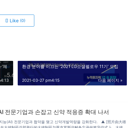
Like
(0)
 ‘체
환경 분야를 이끄는 ‘2021 LG소셜펠로우 11기’ 모집
m4:13
2021-03-27 pm4:15
다음 페이지 »
AI 전문기업과 손잡고 신약 적응증 확대 나서
능(AI) 전문기업과 협약을 맺고 신약개발역량을 강화한다. ▲ [照片由大雄
2日在大雄制药总部举行的大雄制药与恩克罗斯谅解备忘录的签字仪式上，大雄制