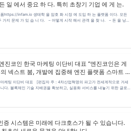
든 일 에서 중요 하 다. 특히 초창기 기업 에 게 는.
주의…
https://infam.io 생태학 을 암호 화 시장 에 도입 하 는 플랫폼 이다. 모든
 가지 문제 가 있 습 니 다. – 어떻게 시작 해서 관객 을 찾 나. – 돈 을 낭비
 을 어떻게 진행 하나. 지금 은 업주 가 적당 한 관계 가 없 으 면 시장 에서
 하기 어렵다.하지만 주변 에 적합 한 사람 에 게 는 큰 문제 다. 인 팜 플랫폼
 가 진 완전한 분석…
 엔진코인 한국 마케팅 이단비 대표 “엔진코인은 게
 넥스트 붐, 개발에 집중해 엔진 플랫폼 스마트 
할 것, 월렛 등 외부감사도 꾸준히 해와 “
마케팅 이단비 대표 [편집자 주 : 4차산업혁명의 파고가 전세계적으로 거세
니다. 블록체인 기술 지배권을 확보하고, 실용화 서비스를 내놓기 위한 글로
각국 정부의 지원이 소리 없는 전쟁처럼 치열합니다. 현재 IBM 푸드 트러스트
들이 블록체인 기술을 접목하고 있습니다. 국내에선 삼성SDS와 SK, KT 등이
외에선 스위스 앰브로서스, 중국 징둥닷컴, 알리바바 등이 적극 나서는 중입
에서는 한국을 방문하는 블록체인 해외 스타트업이 바라보는 블록체인에 대한 관
니스에 활용이 가능한지 인터뷰를 통해 독자에게 전달하고자 합니다] 엔진코인
인증 시스템은 미래에 다크호스가 될 수 있습니다.
일 세계적인 게임 개발자 컨퍼런스에서 블록체인 게임·서비스를…
계 최초의 새로운 물결을 안내합니다