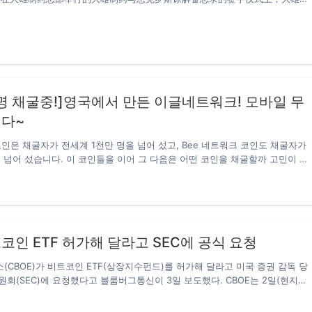
ngho Jeon（左）与首席执行官金一和Oncocross一起合影留念。 대웅제약
 22일 삼성동 본사에서 인공지능(AI) 기반 신약개발 전문기업 온코크로스(대표
구개발 협약을 맺었다고 밝혔다. 개발중인 신약 ‘이나보글리플로진’과
에 온코크로스가 보유한 유전자 발현 패턴기반의 AI 플랫폼 ‘RAPTOR AI’를 접목해
 계획이다. 본래 당뇨병 치료제를 목표로 개발중인 이나보글리플로진의 적응
사 질환 전반·심장질환·신장질환 등으로 확대하고, 폐·신장·피부에 나타나는 난
응증으로 하는 PRS 타겟 치료제 DWN12088에서 항암제 등의 새로운 가능성
명 채굴중!]영국에서 만든 이글네트워크! 모바일 무
다. 온코크로스의 AI 플랫폼을 활용하면 빠른 시간 안에 최적의 치료제 조합을
다~
 신약개발 과정을 대폭 단축시킬…
인은 채굴자가 전세계 1천만 명을 넘어 섰고, Bee 네트워크 코인도 채굴자가
 넘어 섰습니다. 이 코인들을 이어 그 다음은 어떤 코인을 채굴할까 고민이 많
그런 분들에게 모바일 무료채굴 코인 하나를 추천합니다. 제3의 파이코인이라고
 인기가 있는 이글 네트워크 코인입니다. 이글 네트워크(Eagle network)
바일 코인채굴앱으로 2021년 2월에 출시하였으며, 2022년 4분기에 상장 목
다. 모바일 무료채굴로 유명한 파이 네트워크, 비 네트워크와 비슷한 구조이
다 한번씩 채굴 버튼을 눌러주면 되는 쉬운 채굴구조입니다. 현재 무료채굴을
트코인 ETF 허가해 달라고 SEC에 공식 요청
 네트워크, 비 네트워크 코인과 같이 반감기가 존재합니다. 반감기마다 채굴
니…
CBOE)가 비트코인 ETF(상장지수펀드)를 허가해 달라고 미국 증권 감독 당
회(SEC)에 요청했다고 블룸버그통신이 3일 보도했다. CBOE는 2일(현지시
류를 제출하고 비트코인 ETF 출시를 허가해 달라고 공식 요청했다. 만약 미국
락하면 미국에서 탄생하는 첫 번째 비트코인 ETF가 될 전망이다. 앞서 캐나다