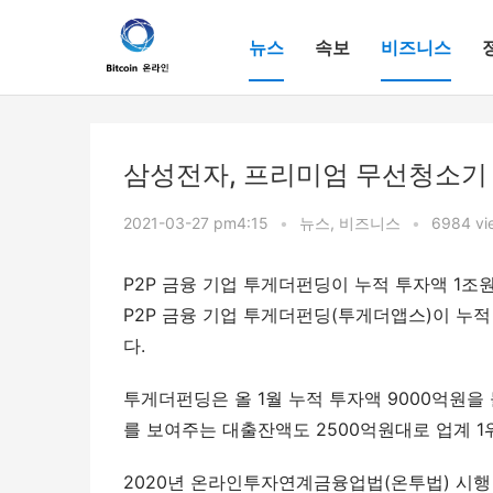
뉴스
속보
비즈니스
삼성전자, 프리미엄 무선청소기 
2021-03-27 pm4:15
•
뉴스
,
비즈니스
•
6984 vi
P2P 금융 기업 투게더펀딩이 누적 투자액 1조
P2P 금융 기업 투게더펀딩(투게더앱스)이 누적
다.
투게더펀딩은 올 1월 누적 투자액 9000억원을
를 보여주는 대출잔액도 2500억원대로 업계 1
2020년 온라인투자연계금융업법(온투법) 시행