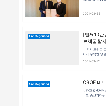
药首席执行官Seu
(대표 전승호)은
2021-03-23
김이랑)와 공동연
‘DWN12088’
적응증을 확대할
증을 비만 등 대
치성 섬유증을 적
[벌써10만
Uncategorized
을 탐색할 예정이
료채굴합시
발굴할 수 있어
Pi 네트워크 코
이제 수백만 명을
을 듯 합니다. 
2021-03-12
부를 정도로 현재
영국에서 만든 모
표를 하고 있습니
며, 24시간마
CBOE 비
진행 중이며 파이
Uncategorized
이 떨어지게 되
시카고옵션거래소(
국인 증권거래위원
간) SEC에 서
SEC가 이를 허