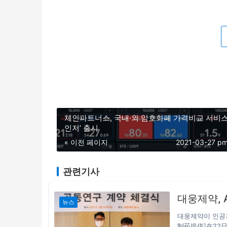
체인파트너스, 국내·외 암호화폐 가격비교 서비스
인저’ 출시
« 이전 페이지
2021-03-27 p
관련기사
대웅제약, 
뉴스
대웅제약이 인공지
制药提供]在2