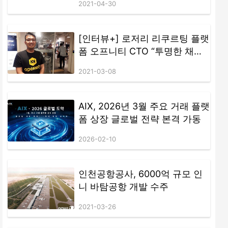
2021-04-30
(탈중앙화 혁신금융 등)의 국내외 동향을 공유하고 발전방향을 모색
구축하십시오.
하기 위해 이번 행사를 마련했다. 컨퍼런스는 2개의 기조강연과 1개
의 사례발표, 2개의 발표세션(블록체인, 탈중앙화 혁신금융) 및 심층
[인터뷰+] 로저리 리쿠르팅 플랫
토론으로…
폼 오프니티 CTO “투명한 채용
경로와 인재 풀의 국가간 활발한
2021-03-08
교류, 결제 시스템 통해 블록체
인 틈새시장 파고들 것”
AIX, 2026년 3월 주요 거래 플랫
폼 상장 글로벌 전략 본격 가동
2026-02-10
인천공항공사, 6000억 규모 인
니 바탐공항 개발 수주
2021-03-26