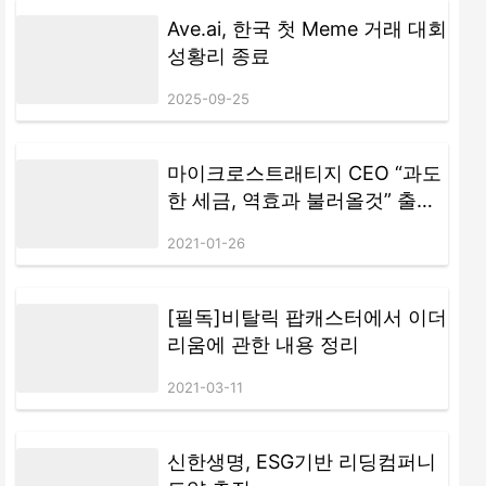
Ave.ai, 한국 첫 Meme 거래 대회
성황리 종료
2025-09-25
마이크로스트래티지 CEO “과도
한 세금, 역효과 불러올것” 출처:
조인디 / 원문기사 링크:
2021-01-26
https://joind.io/market/id/538
9 본 기사를 조인디와의 전재 계
약 또는 별도의 협의 없이 무단
[필독]비탈릭 팝캐스터에서 이더
으로 게재할 경우 저작권침해가
리움에 관한 내용 정리
될 수 있습니다.
2021-03-11
신한생명, ESG기반 리딩컴퍼니