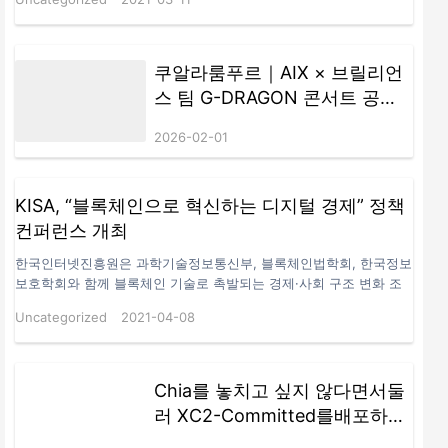
의 책임으로 올려진 내용은 법률적/일반 효력을 지니지 않습니다. 해
당 문서의 목적은 투자 상품의 개인 선행 투자자로써 그 이해를 돕고
투명한 수익 공개를 통해 정보 제공에 기여하는데 있습니다. [비트코
인 상승] 지난 24시간 동안 암호화폐(가상자산) 대장주 비트코인
쿠알라룸푸르｜AIX × 브릴리언
(Bitcoin, BTC)은 강세 흐름을 지속하며 장중 57,000달러선을 돌파했
스 팀 G-DRAGON 콘서트 공식
습니다. 이에 따라 종전 최고가인 58,000달러선을 넘어 60,000달러
협업 발표
까지 도달할 수 있을지 주목되고 있습니다. ​ 11일(한국시간) 오전 9시
2026-02-01
30분 현재 코인마켓캡에서 시가총액 1위 암호화폐…
KISA, “블록체인으로 혁신하는 디지털 경제” 정책
컨퍼런스 개최
한국인터넷진흥원은 과학기술정보통신부, 블록체인법학회, 한국정보
보호학회와 함께 블록체인 기술로 촉발되는 경제·사회 구조 변화 조
망을 위한 정책 컨퍼런스를 8일 개최했다고 밝혔다. 8일(목) 서울 한
Uncategorized
2021-04-08
국광고문화회관에서 개최된 “블록체인으로 혁신하는 디지털 경제”정
책 컨퍼런스에서 이원태 한국인터넷진흥원장이 개회사를 하고 있다.
사진/KISA▲ 8일(목) 서울 한국광고문화회관에서 개최된 “블록체인
으로 혁신하는 디지털 경제”정책 컨퍼런스에서 이원태 한국인터넷진
Chia를 놓치고 싶지 않다면서둘
흥원장이 개회사를 하고 있다. 사진/KISA 최근 급속한 비대면화에 따
러 XC2-Committed를배포하여
라 다양한 융합기술 개발의 필요성이 증가하면서 데이터 신뢰성 보장
Chia의생태 개발 합의와 가치를
을 위해 블록체인이 주목받고 있다. 이에 KISA는 블록체인, 융합기술